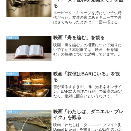
る
ルービック・キューブを持たない子供時
代だった。友達の家にあるキューブで遊
ばせてもらったときは、一面を揃えるの
がやっとだった。５分はかかったと思
う。そんなキューブをものの数秒で全面
揃えるすげー奴らが世の中にはいる。な
映画「舟を編む」を観る
映像作品
にげなく観たドキュメンタリ...
映画「舟を編む」の概要について知りた
いですか？本記事では、映画「舟を編
む」の概要について説明しています。映
画「舟を編む」が気になっている方は必
見です。
映画「探偵はBARにいる」を観
映像作品
る
雪が降るすすきの、街に光るネオンサイ
ン、BARに大泉洋これだけで最高の設定
だろ、絶対に面白いというわけで、「探
偵はBARにいる」を観てみましたまぁ、
Amazonのプライム・ビデオのラインナッ
プに入っていたので観たわけですが結果
映画「わたしは、ダニエル・ブレ
映像作品
は、普通に面白...
イク」を観る
映画「わたしは、ダニエル・ブレイク(I,
Daniel Blake)」を観ました2016年のカン