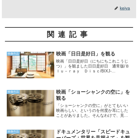
keiya
関連記事
映画「日日是好日」を観る
映像作品
映画「日日是好日（にちにちこれこうじ
つ）」を観ました日日是好日 通常版/Ｂ
ｌｕ－ｒａｙ Ｄｉｓｃ/BIXJ-
0301posted with カエレバ楽天市場で購入
Amazonで購入Yahooショッピングで購入
一言で云えば、茶道を通して世界を...
映画「ショーシャンクの空に」を
映像作品
観る
「ショーシャンクの空に」がとてもいい
映画らしい、というのを何度か耳にした
ことがありました。そんなわけで、見て
みましたよ、映画「ショーシャンクの空
に」を。観終わってまず初めに思ったの
は、「思ったよりハッピーエンドの映画
ドキュメンタリー「スピードキュ
映像作品
だった」でした。殺人の冤...
ーバーズ：世界を見据えて」を観