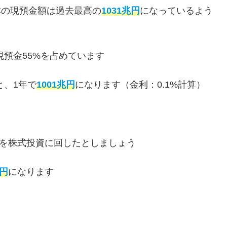
本の現預金額は過去最高の
1031兆円
になっているよう
現預金55%を占めています
と、1年で
1001兆円
になります（金利：0.1%計算）
円を株式投資に回したとしましょう
兆円
になります