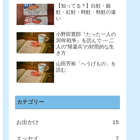
【知ってる？】白鮭・銀
鮭・紅鮭・時鮭・秋鮭の違
い
小野田寛郎『たった一人の
30年戦争』を読んで ― 二
人の“帰還兵”の対照的な生
き方
山田芳裕「へうげもの」を
読む
カテゴリー
お出かけ
15
エッセイ
7