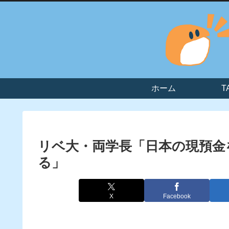
ホーム
T
リベ大・両学長「日本の現預金
る」
X
Facebook