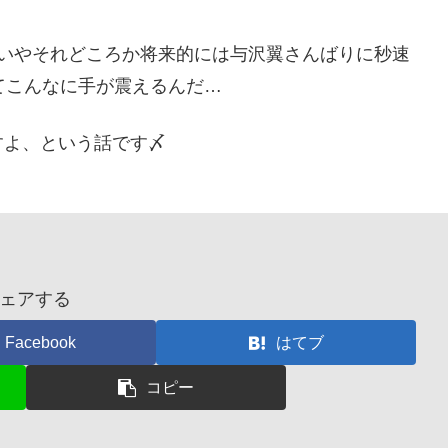
…いやそれどころか将来的には与沢翼さんばりに秒速
てこんなに手が震えるんだ…
すよ、という話です〆
ェアする
Facebook
はてブ
コピー