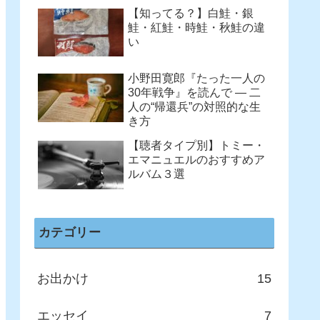
【知ってる？】白鮭・銀
鮭・紅鮭・時鮭・秋鮭の違
い
小野田寛郎『たった一人の
30年戦争』を読んで ― 二
人の“帰還兵”の対照的な生
き方
【聴者タイプ別】トミー・
エマニュエルのおすすめア
ルバム３選
カテゴリー
お出かけ
15
エッセイ
7