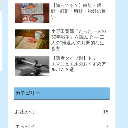
【知ってる？】白鮭・銀
鮭・紅鮭・時鮭・秋鮭の違
い
小野田寛郎『たった一人の
30年戦争』を読んで ― 二
人の“帰還兵”の対照的な生
き方
【聴者タイプ別】トミー・
エマニュエルのおすすめア
ルバム３選
カテゴリー
お出かけ
15
エッセイ
7