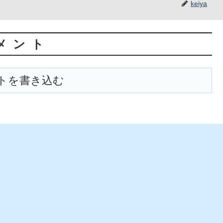
keiya
メント
トを書き込む