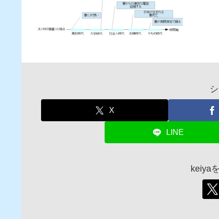
シ
X
LINE
keiy