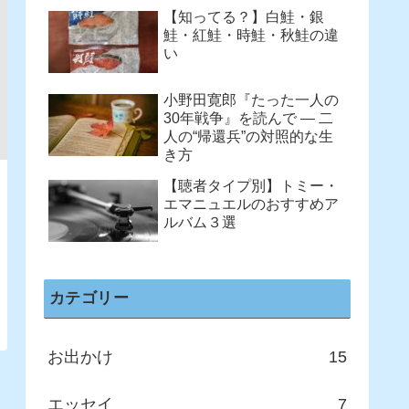
【知ってる？】白鮭・銀
鮭・紅鮭・時鮭・秋鮭の違
い
小野田寛郎『たった一人の
30年戦争』を読んで ― 二
人の“帰還兵”の対照的な生
き方
【聴者タイプ別】トミー・
エマニュエルのおすすめア
ルバム３選
カテゴリー
お出かけ
15
エッセイ
7