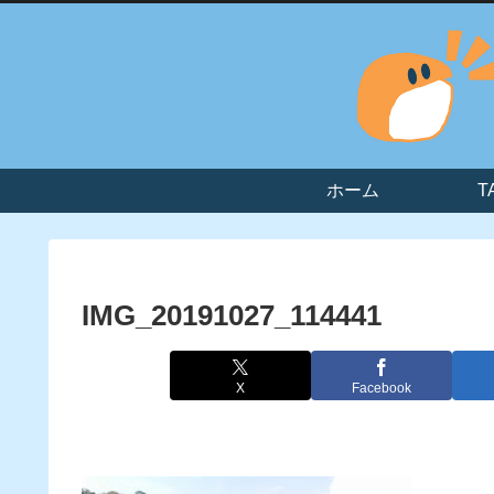
ホーム
T
IMG_20191027_114441
X
Facebook