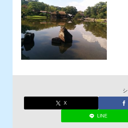
シ
X
LINE