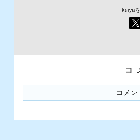
keiy
コ
コメン