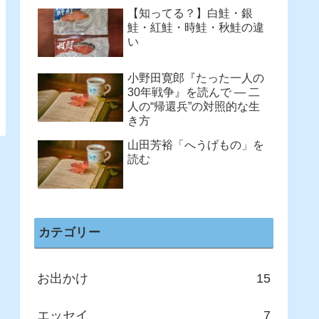
【知ってる？】白鮭・銀
鮭・紅鮭・時鮭・秋鮭の違
い
小野田寛郎『たった一人の
30年戦争』を読んで ― 二
人の“帰還兵”の対照的な生
き方
山田芳裕「へうげもの」を
読む
カテゴリー
お出かけ
15
エッセイ
7