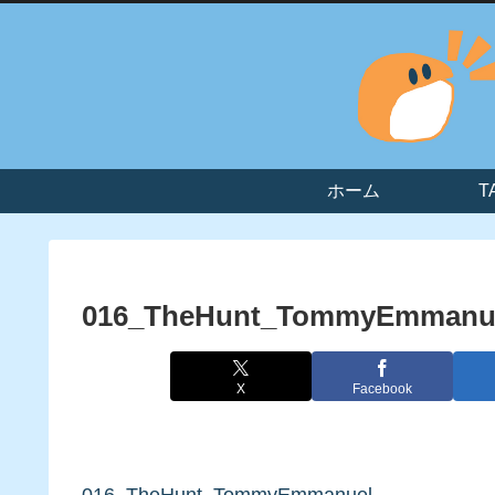
ホーム
T
016_TheHunt_TommyEmmanu
X
Facebook