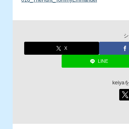
016_TheHunt_TommyEmmanuel
シ
X
LINE
keiy