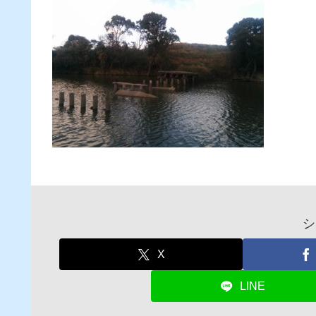
シ
X
LINE