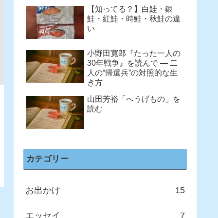
【知ってる？】白鮭・銀
鮭・紅鮭・時鮭・秋鮭の違
い
小野田寛郎『たった一人の
30年戦争』を読んで ― 二
人の“帰還兵”の対照的な生
き方
山田芳裕「へうげもの」を
読む
カテゴリー
お出かけ
15
エッセイ
7