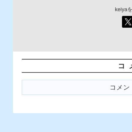
keiy
コ
コメン