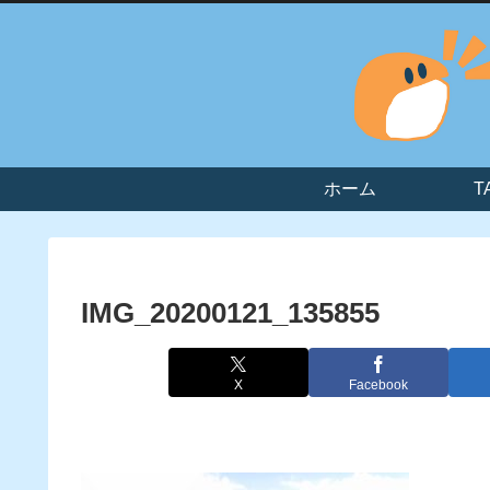
ホーム
T
IMG_20200121_135855
X
Facebook