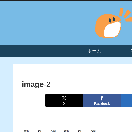
ホーム
T
image-2
X
Facebook