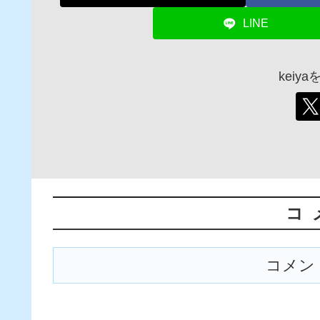
LINE
keiy
コ
コメン