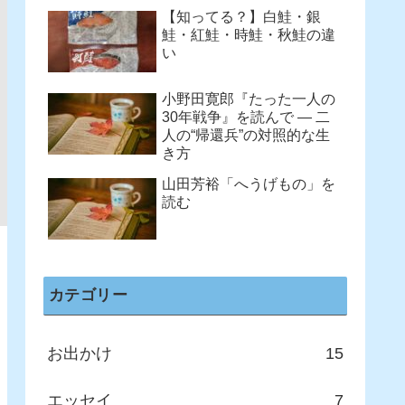
【知ってる？】白鮭・銀
鮭・紅鮭・時鮭・秋鮭の違
い
小野田寛郎『たった一人の
30年戦争』を読んで ― 二
人の“帰還兵”の対照的な生
き方
山田芳裕「へうげもの」を
読む
カテゴリー
お出かけ
15
エッセイ
7