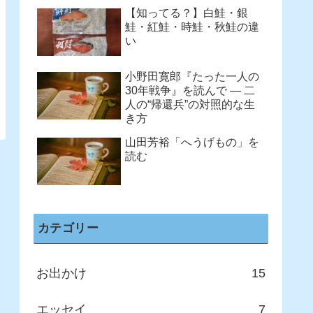
【知ってる？】白鮭・銀
鮭・紅鮭・時鮭・秋鮭の違
い
小野田寛郎『たった一人の
30年戦争』を読んで ― 二
人の“帰還兵”の対照的な生
き方
山田芳裕「へうげもの」を
読む
カテゴリー
お出かけ
15
エッセイ
7