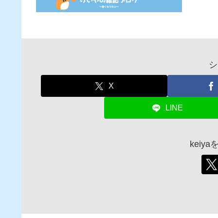
シ
X
LINE
keiy