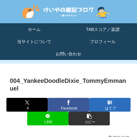
ホーム
TABスコア／楽譜
当サイトについて
プロフィール
お問い合わせ
004_YankeeDoodleDixie_TommyEmman
uel
X
Facebook
はてブ
LINE
コピー